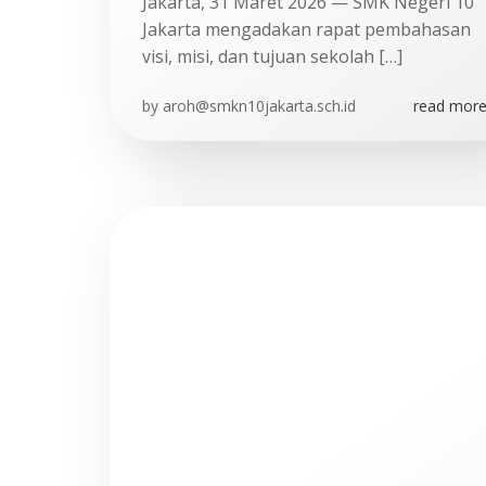
Jakarta, 31 Maret 2026 — SMK Negeri 10
Jakarta mengadakan rapat pembahasan
visi, misi, dan tujuan sekolah […]
by
aroh@smkn10jakarta.sch.id
read more.