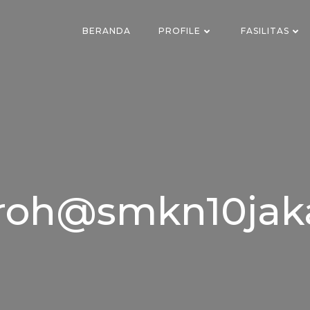
BERANDA
PROFILE
FASILITAS
roh@smkn10jaka