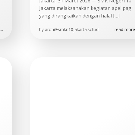
Jakarta, 31 Maret 2026 — SMK Negeri 10
Jakarta melaksanakan kegiatan apel pagi
yang dirangkaikan dengan halal […]
..
by
aroh@smkn10jakarta.sch.id
read more.