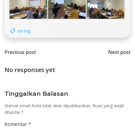
no tag
Post
Post
Previous post
Next post
navigation
navi
No responses yet
Tinggalkan Balasan
Alamat email Anda tidak akan dipublikasikan.
Ruas yang wajib
ditandai
*
Komentar
*