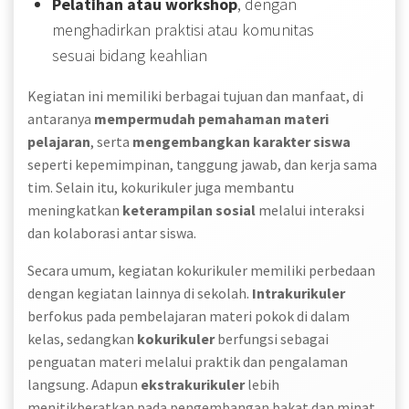
Pelatihan atau workshop
, dengan
menghadirkan praktisi atau komunitas
sesuai bidang keahlian
Kegiatan ini memiliki berbagai tujuan dan manfaat, di
antaranya
mempermudah pemahaman materi
pelajaran
, serta
mengembangkan karakter siswa
seperti kepemimpinan, tanggung jawab, dan kerja sama
tim. Selain itu, kokurikuler juga membantu
meningkatkan
keterampilan sosial
melalui interaksi
dan kolaborasi antar siswa.
Secara umum, kegiatan kokurikuler memiliki perbedaan
dengan kegiatan lainnya di sekolah.
Intrakurikuler
berfokus pada pembelajaran materi pokok di dalam
kelas, sedangkan
kokurikuler
berfungsi sebagai
penguatan materi melalui praktik dan pengalaman
langsung. Adapun
ekstrakurikuler
lebih
menitikberatkan pada pengembangan bakat dan minat