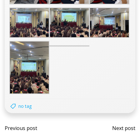
no tag
Post
Post
Previous post
Next post