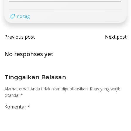
no tag
Post
Post
Previous post
Next post
navigation
navi
No responses yet
Tinggalkan Balasan
Alamat email Anda tidak akan dipublikasikan.
Ruas yang wajib
ditandai
*
Komentar
*