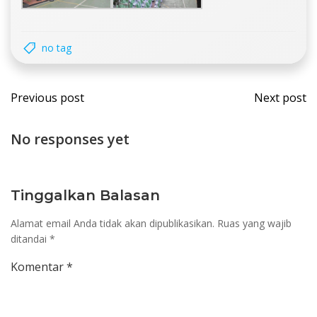
no tag
Post
Post
Previous post
Next post
navigation
navi
No responses yet
Tinggalkan Balasan
Alamat email Anda tidak akan dipublikasikan.
Ruas yang wajib
ditandai
*
Komentar
*