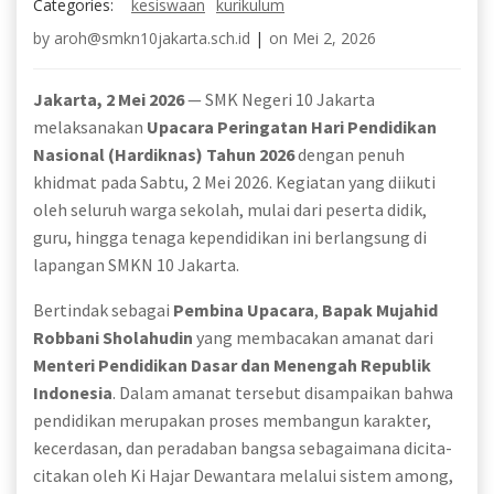
Categories:
kesiswaan
kurikulum
by
aroh@smkn10jakarta.sch.id
|
on
Mei 2, 2026
Jakarta, 2 Mei 2026
— SMK Negeri 10 Jakarta
melaksanakan
Upacara Peringatan Hari Pendidikan
Nasional (Hardiknas) Tahun 2026
dengan penuh
khidmat pada Sabtu, 2 Mei 2026. Kegiatan yang diikuti
oleh seluruh warga sekolah, mulai dari peserta didik,
guru, hingga tenaga kependidikan ini berlangsung di
lapangan SMKN 10 Jakarta.
Bertindak sebagai
Pembina Upacara
,
Bapak Mujahid
Robbani Sholahudin
yang membacakan amanat dari
Menteri Pendidikan Dasar dan Menengah Republik
Indonesia
. Dalam amanat tersebut disampaikan bahwa
pendidikan merupakan proses membangun karakter,
kecerdasan, dan peradaban bangsa sebagaimana dicita-
citakan oleh Ki Hajar Dewantara melalui sistem among,