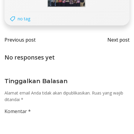
no tag
Post
Post
Previous post
Next post
navigation
navi
No responses yet
Tinggalkan Balasan
Alamat email Anda tidak akan dipublikasikan.
Ruas yang wajib
ditandai
*
Komentar
*