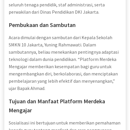
seluruh tenaga pendidik, staf administrasi, serta
perwakilan dari Dinas Pendidikan DKI Jakarta.
Pembukaan dan Sambutan
Acara dimulai dengan sambutan dari Kepala Sekolah
SMKN 10 Jakarta, Yuning Rahmawati. Dalam
sambutannya, beliau menekankan pentingnya adaptasi
teknologi dalam dunia pendidikan. “Platform Merdeka
Mengajar memberikan kesempatan bagi guru untuk
mengembangkan diri, berkolaborasi, dan menciptakan
pembelajaran yang lebih efektif dan menyenangkan,”
ujar Bapak Ahmad.
Tujuan dan Manfaat Platform Merdeka
Mengajar
Sosialisasi ini bertujuan untuk memberikan pemahaman