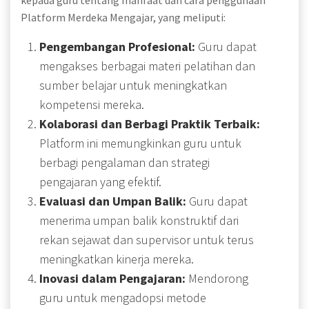
kepada guru tentang manfaat dan cara penggunaan
Platform Merdeka Mengajar, yang meliputi:
Pengembangan Profesional:
Guru dapat
mengakses berbagai materi pelatihan dan
sumber belajar untuk meningkatkan
kompetensi mereka.
Kolaborasi dan Berbagi Praktik Terbaik:
Platform ini memungkinkan guru untuk
berbagi pengalaman dan strategi
pengajaran yang efektif.
Evaluasi dan Umpan Balik:
Guru dapat
menerima umpan balik konstruktif dari
rekan sejawat dan supervisor untuk terus
meningkatkan kinerja mereka.
Inovasi dalam Pengajaran:
Mendorong
guru untuk mengadopsi metode