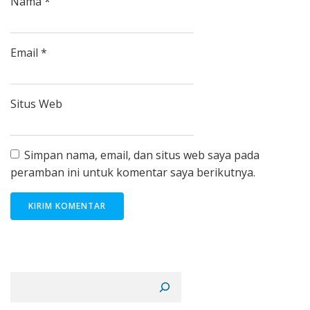
Nama
*
Email
*
Situs Web
Simpan nama, email, dan situs web saya pada
peramban ini untuk komentar saya berikutnya.
Cari