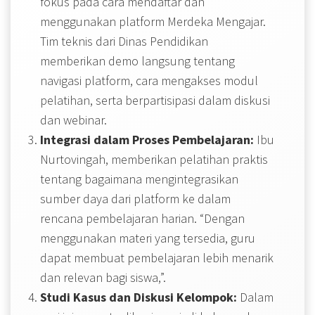
fokus pada cara mendaftar dan
menggunakan platform Merdeka Mengajar.
Tim teknis dari Dinas Pendidikan
memberikan demo langsung tentang
navigasi platform, cara mengakses modul
pelatihan, serta berpartisipasi dalam diskusi
dan webinar.
Integrasi dalam Proses Pembelajaran:
Ibu
Nurtovingah, memberikan pelatihan praktis
tentang bagaimana mengintegrasikan
sumber daya dari platform ke dalam
rencana pembelajaran harian. “Dengan
menggunakan materi yang tersedia, guru
dapat membuat pembelajaran lebih menarik
dan relevan bagi siswa,”.
Studi Kasus dan Diskusi Kelompok:
Dalam