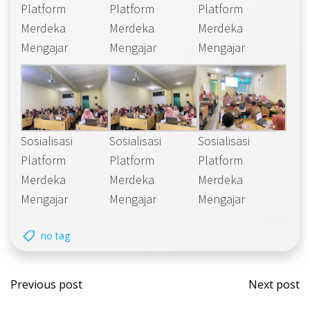
Platform
Platform
Platform
Merdeka
Merdeka
Merdeka
Mengajar
Mengajar
Mengajar
Sosialisasi
Sosialisasi
Sosialisasi
Platform
Platform
Platform
Merdeka
Merdeka
Merdeka
Mengajar
Mengajar
Mengajar
no tag
Post
Post
Previous post
Next post