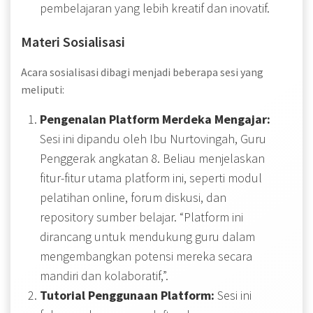
pembelajaran yang lebih kreatif dan inovatif.
Materi Sosialisasi
Acara sosialisasi dibagi menjadi beberapa sesi yang
meliputi:
Pengenalan Platform Merdeka Mengajar:
Sesi ini dipandu oleh Ibu Nurtovingah, Guru
Penggerak angkatan 8. Beliau menjelaskan
fitur-fitur utama platform ini, seperti modul
pelatihan online, forum diskusi, dan
repository sumber belajar. “Platform ini
dirancang untuk mendukung guru dalam
mengembangkan potensi mereka secara
mandiri dan kolaboratif,”.
Tutorial Penggunaan Platform:
Sesi ini