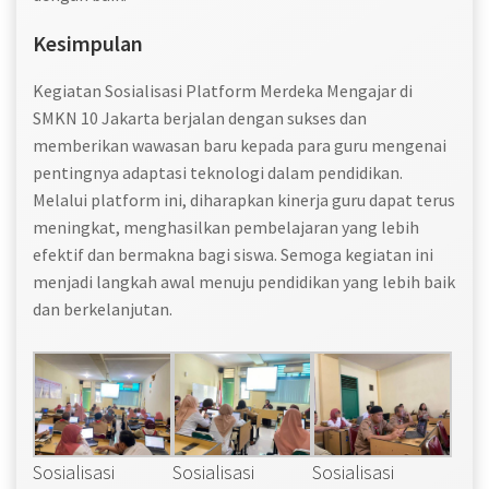
Kesimpulan
Kegiatan Sosialisasi Platform Merdeka Mengajar di
SMKN 10 Jakarta berjalan dengan sukses dan
memberikan wawasan baru kepada para guru mengenai
pentingnya adaptasi teknologi dalam pendidikan.
Melalui platform ini, diharapkan kinerja guru dapat terus
meningkat, menghasilkan pembelajaran yang lebih
efektif dan bermakna bagi siswa. Semoga kegiatan ini
menjadi langkah awal menuju pendidikan yang lebih baik
dan berkelanjutan.
Sosialisasi
Sosialisasi
Sosialisasi