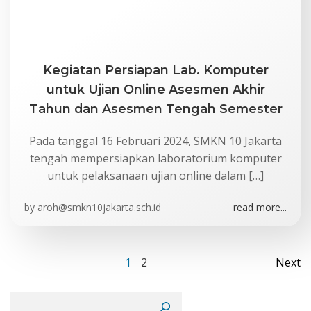
Kegiatan Persiapan Lab. Komputer
untuk Ujian Online Asesmen Akhir
Tahun dan Asesmen Tengah Semester
Pada tanggal 16 Februari 2024, SMKN 10 Jakarta
tengah mempersiapkan laboratorium komputer
untuk pelaksanaan ujian online dalam […]
by
aroh@smkn10jakarta.sch.id
read more...
Posts
Po
Page
Page
1
2
Next
navigation
na
Cari