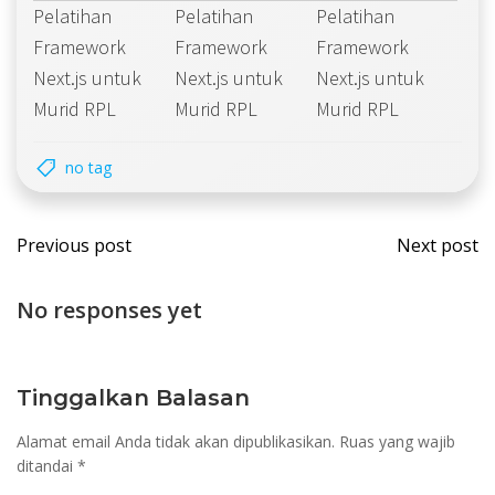
Pelatihan
Pelatihan
Pelatihan
Framework
Framework
Framework
Next.js untuk
Next.js untuk
Next.js untuk
Murid RPL
Murid RPL
Murid RPL
no tag
Post
Post
Previous post
Next post
navigation
navi
No responses yet
Tinggalkan Balasan
Alamat email Anda tidak akan dipublikasikan.
Ruas yang wajib
ditandai
*