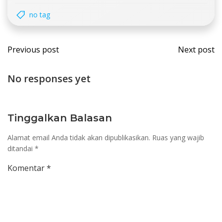
no tag
Post
Post
Previous post
Next post
navigation
navi
No responses yet
Tinggalkan Balasan
Alamat email Anda tidak akan dipublikasikan.
Ruas yang wajib
ditandai
*
Komentar
*