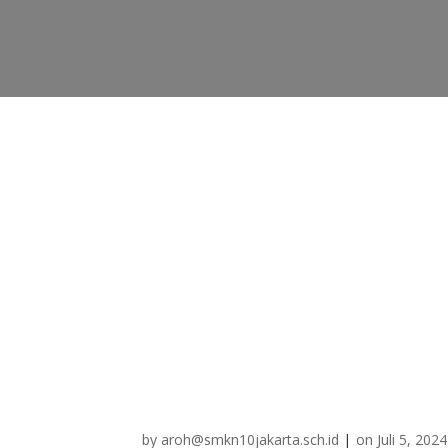
by
aroh@smkn10jakarta.sch.id
|
on
Juli 5, 2024