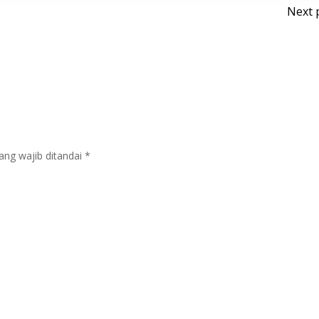
Po
Next 
na
ang wajib ditandai
*