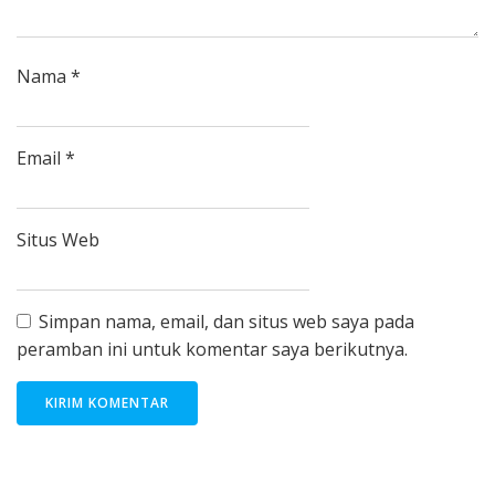
Nama
*
Email
*
Situs Web
Simpan nama, email, dan situs web saya pada
peramban ini untuk komentar saya berikutnya.