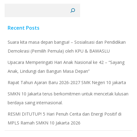
Cari
Recent Posts
Suara kita masa depan bangsa! – Sosialisasi dan Pendidikan
Demokrasi (Pemilih Pemula) oleh KPU & BAWASLU
Upacara Memperingati Hari Anak Nasional ke 42 – “Sayang
Anak, Lindungi dan Bangun Masa Depan”
Rapat Tahun Ajaran Baru 2026-2027 SMK Negeri 10 jakarta
​SMKN 10 Jakarta terus berkomitmen untuk mencetak lulusan
berdaya saing internasional.
RESMI DITUTUP! 5 Hari Penuh Cerita dan Energi Positif di
MPLS Ramah SMKN 10 Jakarta 2026