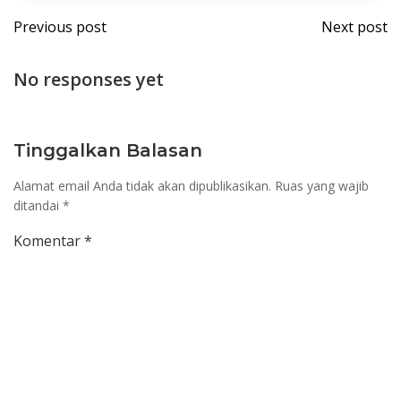
Post
Post
Previous post
Next post
navigation
navi
No responses yet
Tinggalkan Balasan
Alamat email Anda tidak akan dipublikasikan.
Ruas yang wajib
ditandai
*
Komentar
*