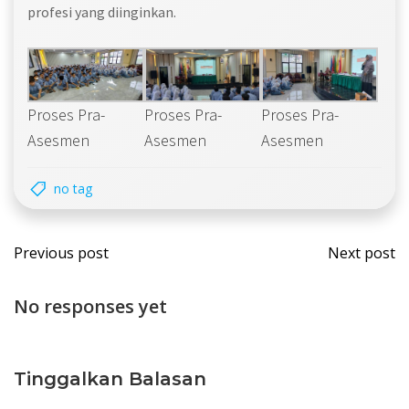
profesi yang diinginkan.
Proses Pra-
Proses Pra-
Proses Pra-
Asesmen
Asesmen
Asesmen
no tag
Post
Post
Previous post
Next post
navigation
navi
No responses yet
Tinggalkan Balasan