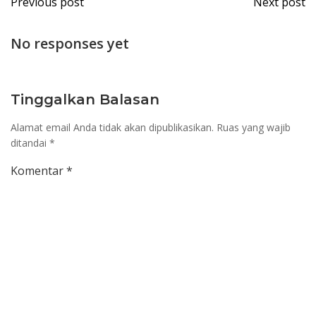
Previous post
Next post
navigation
navi
No responses yet
Tinggalkan Balasan
Alamat email Anda tidak akan dipublikasikan.
Ruas yang wajib
ditandai
*
Komentar
*