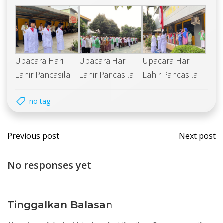
Upacara Hari
Upacara Hari
Upacara Hari
Lahir Pancasila
Lahir Pancasila
Lahir Pancasila
no tag
Post
Post
Previous post
Next post
navigation
navi
No responses yet
Tinggalkan Balasan