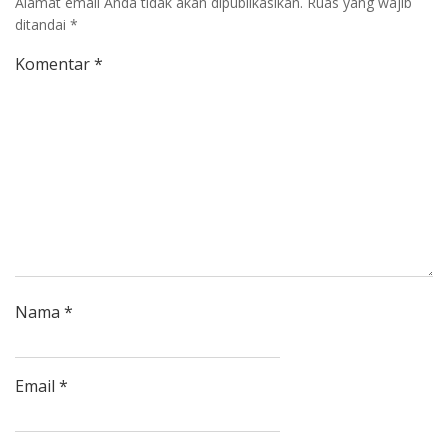
Alamat email Anda tidak akan dipublikasikan.
Ruas yang wajib
ditandai
*
Komentar
*
Nama
*
Email
*