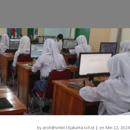
by
aroh@smkn10jakarta.sch.id
|
on
Mei 22, 2024