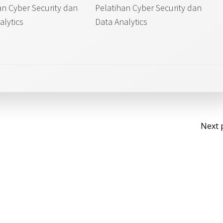
an Cyber Security dan
Pelatihan Cyber Security dan
alytics
Data Analytics
Po
Next 
na