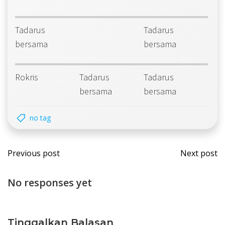
Tadarus
Tadarus
bersama
bersama
Rokris
Tadarus
Tadarus
bersama
bersama
no tag
Post
Post
Previous post
Next post
navigation
navi
No responses yet
Tinggalkan Balasan