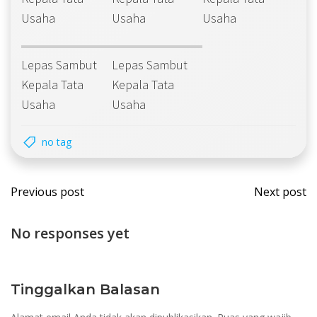
Usaha
Usaha
Usaha
Lepas Sambut
Lepas Sambut
Kepala Tata
Kepala Tata
Usaha
Usaha
no tag
Post
Post
Previous post
Next post
navigation
navi
No responses yet
Tinggalkan Balasan