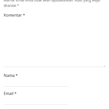
Alamat email Anda tidak akan dipublikasikan.
Ruas yang wajib
ditandai
*
Komentar
*
Nama
*
Email
*